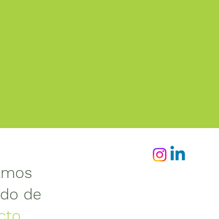
amos
ado de
cto