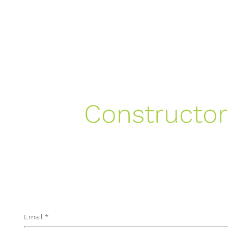
Trabajamos
Constructo
en todo el V
alrededores
Email
*