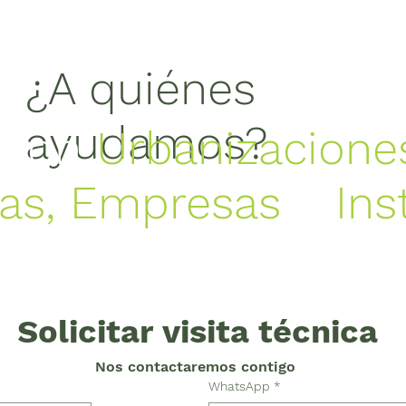
¿A quiénes
ayudamos?
 con
Urbanizacione
ras, Empresas
e
Ins
alle de Aburrá y su
.
Solicitar visita técnica
Nos contactaremos contigo 
WhatsApp
*