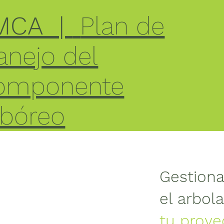
MCA |
Plan de
nejo del
omponente
rbóreo
Gestion
el arbol
tu proye