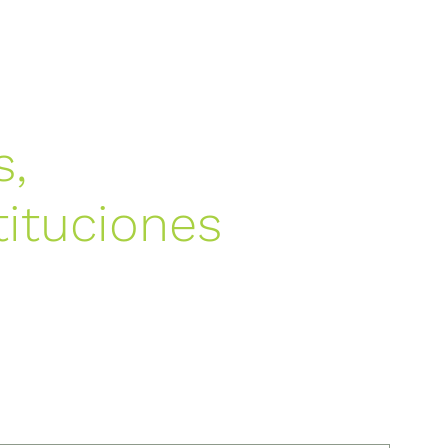
s,
tituciones
s