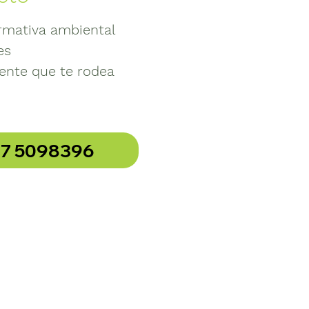
rmativa ambiental
es
ente que te rodea
17 5098396