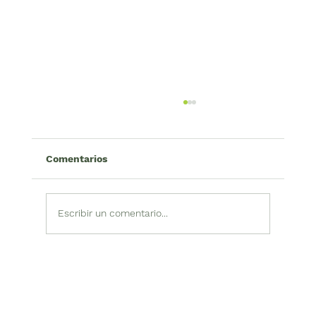
Comentarios
Escribir un comentario...
Escuela de Guadañadores Cohorte 13
– Medellín