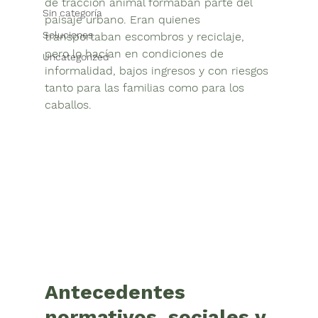
de tracción animal formaban parte del 
Sin categoría
paisaje urbano. Eran quienes 
Soluciones
transportaban escombros y reciclaje, 
pero lo hacían en condiciones de 
Uncategorized
informalidad, bajos ingresos y con riesgos 
tanto para las familias como para los 
caballos. 
Antecedentes 
normativos, sociales y 