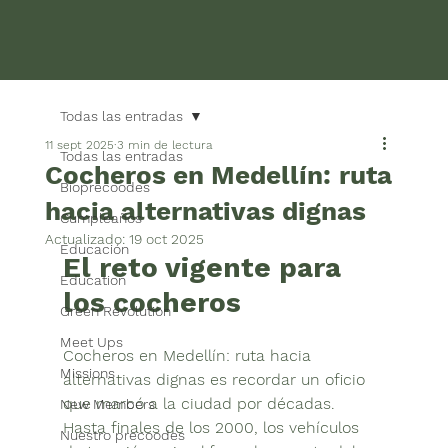
Todas las entradas
11 sept 2025
3 min de lectura
Todas las entradas
Cocheros en Medellín: ruta
Bioprecoodes
hacia alternativas dignas
Cumpleaños
Actualizado:
19 oct 2025
Educación
El reto vigente para 
Education
los cocheros
Green Revolution
Meet Ups
Cocheros en Medellín: ruta hacia 
Missions
alternativas dignas es recordar un oficio 
que marcó a la ciudad por décadas. 
New Members
Hasta finales de los 2000, los vehículos 
Nuestro precoodes