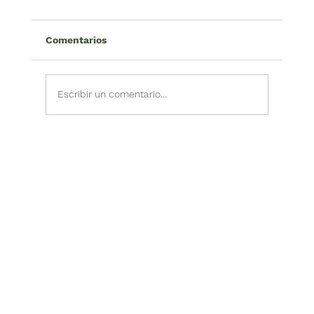
Comentarios
Escribir un comentario...
Cocheros en Medellín: ruta hacia
alternativas dignas