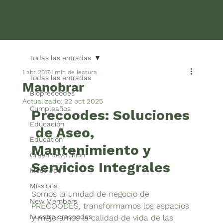
Todas las entradas
1 abr 2017
1 min de lectura
Todas las entradas
Manobrar
Bioprecoodes
Actualizado:
22 oct 2025
Cumpleaños
Precoodes: Soluciones
Educación
 de Aseo, 
Education
Mantenimiento y 
Green Revolution
Servicios Integrales
Meet Ups
Missions
Somos la unidad de negocio de 
New Members
PRECOODES
, transformamos los espacios 
Nuestro precoodes
y mejoramos la calidad de vida de las 