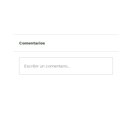
Bioprecoodes
Comentarios
Bioprecoodes: Soluciones medio ambientales
Bioprecoodes es una unidad de negocio de
PRECOODES especializada en hacer del mundo u
Escribir un comentario...
mejor lugar a través de Soluciones medio
ambientales y forestales.