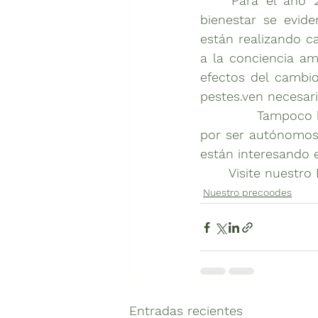
	Para el año 2017 el uso de nuevos espacios y la jardinería como fuente de 
bienestar se evid
están realizando ca
a la conciencia am
efectos del cambio 
pestes.ven necesario
		Tampoco hay que perder de vista el mercado millenial, quienes en su interés 
por ser autónomos 
	Visite nuestro 
Nuestro precoodes
Entradas recientes