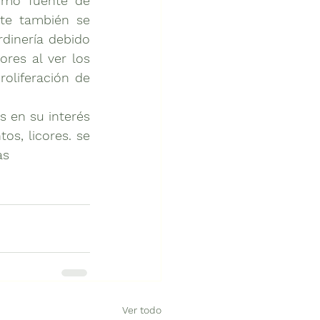
te también se 
dinería debido 
es al ver los 
oliferación de 
s, licores. se 
están interesando en la jardinería para tener disponibles materias primas	
Ver todo