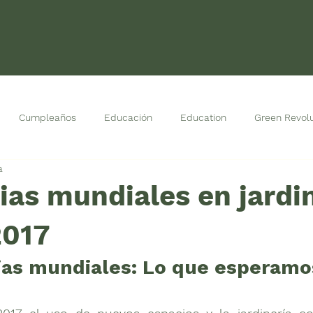
Cumpleaños
Educación
Education
Green Revolu
a
oodes
Sin categoría
Soluciones
Uncategorized
as mundiales en jardi
2017