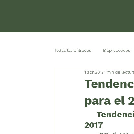
Todas las entradas
Bioprecoodes
1 abr 2017
1 min de lectur
New Members
Nuestro prec
Tendenci
para el 
	Tendencias mundiales: Lo que esperamos para el 
2017