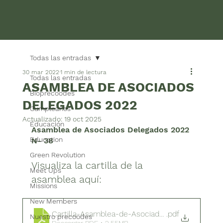
Todas las entradas
30 mar 2022
1 min de lectura
Todas las entradas
ASAMBLEA DE ASOCIADOS
Bioprecoodes
DELEGADOS 2022
Cumpleaños
Actualizado:
19 oct 2025
Educación
Asamblea de Asociados Delegados 2022
Education
N- 38
Green Revolution
Visualiza la cartilla de la 
Meet Ups
asamblea aquí:
Missions
New Members
Cartilla-Asamblea-de-Asociados-Delegados-20
.pdf
Nuestro precoodes
Descargar PDF • 2.55MB