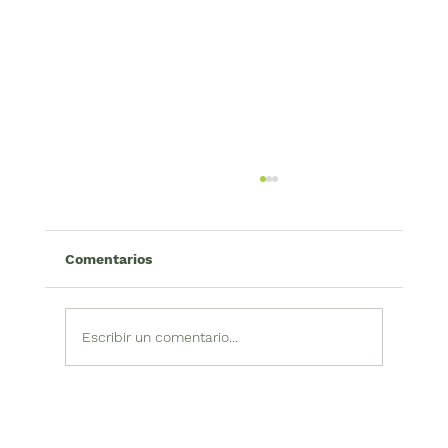
Comentarios
Escribir un comentario...
Cocheros en Medellín: ruta hacia
alternativas dignas